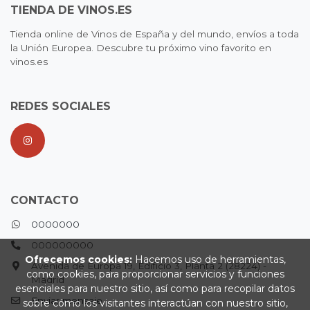
TIENDA DE VINOS.ES
Tienda online de Vinos de España y del mundo, envíos a toda
la Unión Europea. Descubre tu próximo vino favorito en
vinos.es
REDES SOCIALES
CONTACTO
0000000
000000000
Ofrecemos cookies:
Hacemos uso de herramientas,
Avenida de Europa 19, Edificio 3, Planta 2 (28224) -
como cookies, para proporcionar servicios y funciones
Madrid
esenciales para nuestro sitio, así como para recopilar datos
Enviar mensaje
sobre cómo los visitantes interactúan con nuestro sitio,