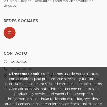
la Unión Europea. Descubre tu próximo vino favorito en
vinos.es
REDES SOCIALES
CONTACTO
0000000
000000000
Ofrecemos cookies:
Hacemos uso de herramientas,
Avenida de Europa 19, Edificio 3, Planta 2 (28224) -
como cookies, para proporcionar servicios y funciones
Madrid
esenciales para nuestro sitio, así como para recopilar datos
Enviar mensaje
sobre cómo los visitantes interactúan con nuestro sitio,
productos y servicios. Al hacer clic en Aceptar o
simplemente al continuar utilizando este sitio, accedes a
que utilicemos estas herramientas con fines publicitarios y