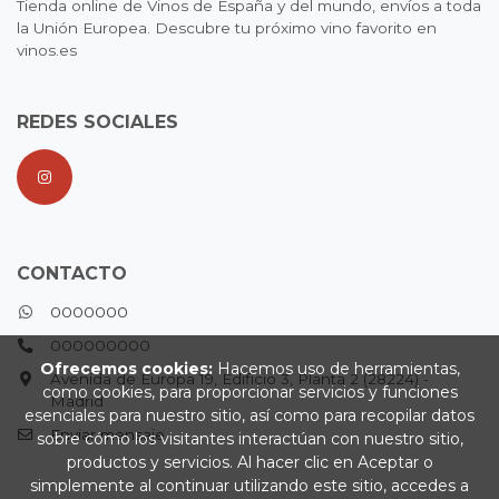
Tienda online de Vinos de España y del mundo, envíos a toda
la Unión Europea. Descubre tu próximo vino favorito en
vinos.es
REDES SOCIALES
CONTACTO
0000000
000000000
Ofrecemos cookies:
Hacemos uso de herramientas,
Avenida de Europa 19, Edificio 3, Planta 2 (28224) -
como cookies, para proporcionar servicios y funciones
Madrid
esenciales para nuestro sitio, así como para recopilar datos
Enviar mensaje
sobre cómo los visitantes interactúan con nuestro sitio,
productos y servicios. Al hacer clic en Aceptar o
simplemente al continuar utilizando este sitio, accedes a