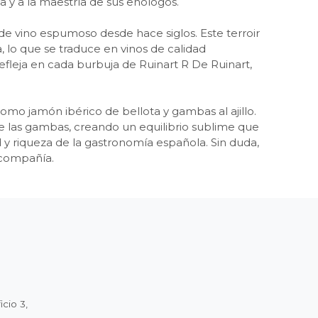
a y a la maestría de sus enólogos.
de vino espumoso desde hace siglos. Este terroir
a, lo que se traduce en vinos de calidad
efleja en cada burbuja de Ruinart R De Ruinart,
mo jamón ibérico de bellota y gambas al ajillo.
e las gambas, creando un equilibrio sublime que
d y riqueza de la gastronomía española. Sin duda,
 compañía.
cio 3,