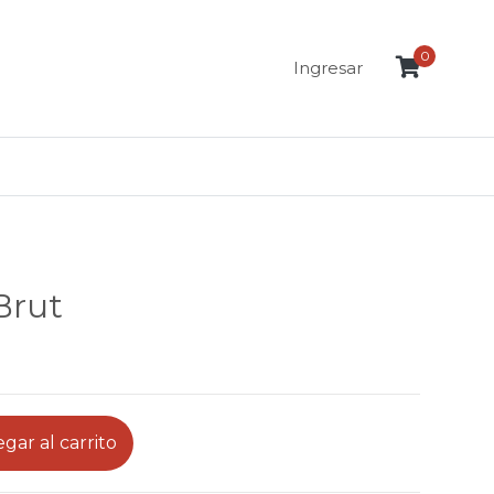
0
Ingresar
Brut
gar al carrito