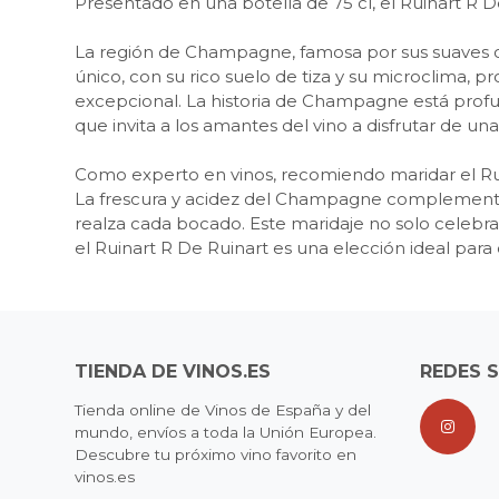
Presentado en una botella de 75 cl, el Ruinart R De
La región de Champagne, famosa por sus suaves col
único, con su rico suelo de tiza y su microclima, p
excepcional. La historia de Champagne está profun
que invita a los amantes del vino a disfrutar de u
Como experto en vinos, recomiendo maridar el Rui
La frescura y acidez del Champagne complementan 
realza cada bocado. Este maridaje no solo celebra 
el Ruinart R De Ruinart es una elección ideal pa
TIENDA DE VINOS.ES
REDES 
Tienda online de Vinos de España y del
mundo, envíos a toda la Unión Europea.
Descubre tu próximo vino favorito en
vinos.es