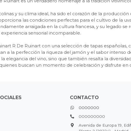
 Ruinart es un verdadero homenaje a la tradición vitivinícol
inas y su clima ideal, ha sido el corazón de la producción 
roporciona las condiciones perfectas para el cultivo de la uv
damente arraigada en la cultura francesa, y su legado se r
na experiencia sensorial incomparable.
nart R De Ruinart con una selección de tapas españolas, co
a la perfección la riqueza del jamón y el sabor intenso d
la elegancia del vino, sino que también resalta la diversida
ra quienes buscan un momento de celebración y disfrute en
SOCIALES
CONTACTO
0000000
000000000
Avenida de Europa 19, Edifi
Planta 2 (28224) - Madrid